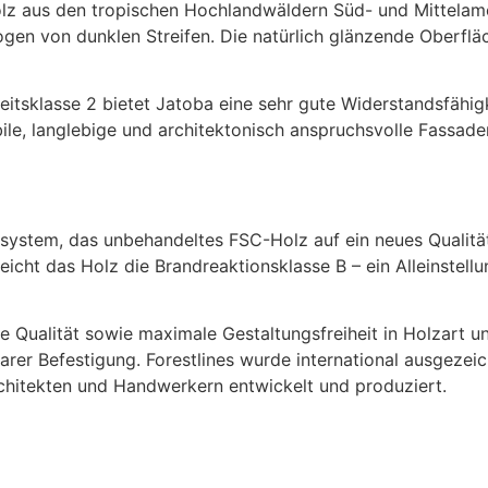
olz aus den tropischen Hochlandwäldern Süd- und Mittelame
ogen von dunklen Streifen. Die natürlich glänzende Oberfl
eitsklasse 2 bietet Jatoba eine sehr gute Widerstandsfähi
ile, langlebige und architektonisch anspruchsvolle Fassade
densystem, das unbehandeltes FSC-Holz auf ein neues Qualit
cht das Holz die Brandreaktionsklasse B – ein Alleinstellu
ualität sowie maximale Gestaltungsfreiheit in Holzart und B
barer Befestigung. Forestlines wurde international ausgez
hitekten und Handwerkern entwickelt und produziert.