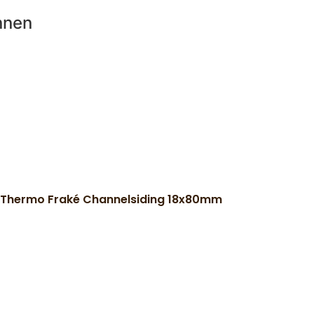
nnen
Thermo Fraké Channelsiding 18x80mm
)