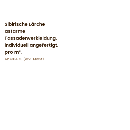
Sibirische Lärche
astarme
Fassadenverkleidung,
individuell angefertigt,
pro m².
€
64,78