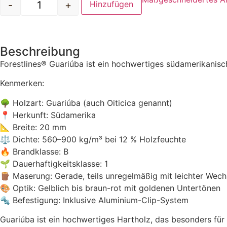
-
+
Hinzufügen
Beschreibung
Forestlines® Guariúba ist ein hochwertiges südamerikanisc
Kenmerken:
🌳 Holzart: Guariúba (auch Oiticica genannt)
📍 Herkunft: Südamerika
📐 Breite: 20 mm
⚖️ Dichte: 560–900 kg/m³ bei 12 % Holzfeuchte
🔥 Brandklasse: B
🌱 Dauerhaftigkeitsklasse: 1
🪵 Maserung: Gerade, teils unregelmäßig mit leichter Wec
🎨 Optik: Gelblich bis braun-rot mit goldenen Untertönen
🔩 Befestigung: Inklusive Aluminium-Clip-System
Guariúba ist ein hochwertiges Hartholz, das besonders für