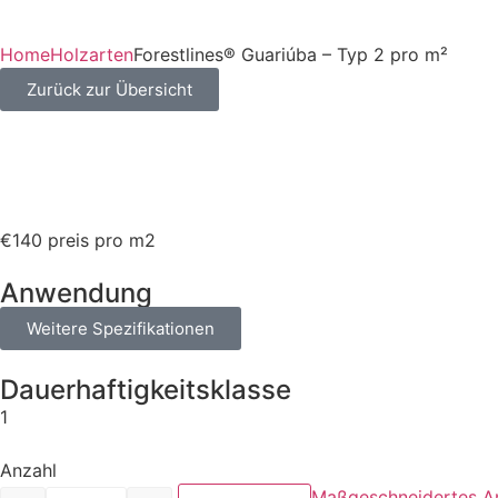
Home
Holzarten
Forestlines® Guariúba – Typ 2 pro m²
Zurück zur Übersicht
€140 preis pro m2
Anwendung
Weitere Spezifikationen
Dauerhaftigkeitsklasse
1
Anzahl
Maßgeschneidertes A