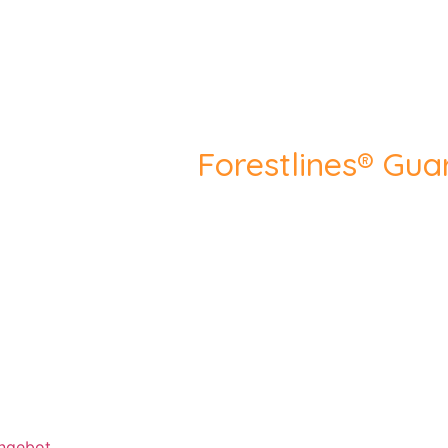
Forestlines® Gua
ngebot