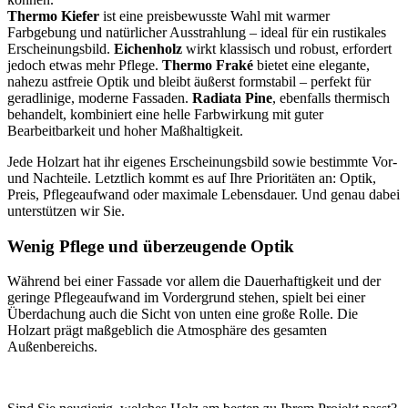
Thermo Kiefer
ist eine preisbewusste Wahl mit warmer
Farbgebung und natürlicher Ausstrahlung – ideal für ein rustikales
Erscheinungsbild.
Eichenholz
wirkt klassisch und robust, erfordert
jedoch etwas mehr Pflege.
Thermo Fraké
bietet eine elegante,
nahezu astfreie Optik und bleibt äußerst formstabil – perfekt für
geradlinige, moderne Fassaden.
Radiata Pine
, ebenfalls thermisch
behandelt, kombiniert eine helle Farbwirkung mit guter
Bearbeitbarkeit und hoher Maßhaltigkeit.
Jede Holzart hat ihr eigenes Erscheinungsbild sowie bestimmte Vor-
und Nachteile. Letztlich kommt es auf Ihre Prioritäten an: Optik,
Preis, Pflegeaufwand oder maximale Lebensdauer. Und genau dabei
unterstützen wir Sie.
Wenig Pflege und überzeugende Optik
Während bei einer Fassade vor allem die Dauerhaftigkeit und der
geringe Pflegeaufwand im Vordergrund stehen, spielt bei einer
Überdachung auch die Sicht von unten eine große Rolle. Die
Holzart prägt maßgeblich die Atmosphäre des gesamten
Außenbereichs.