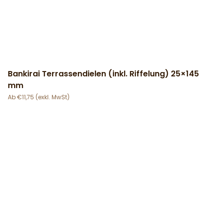
Bankirai Terrassendielen (inkl. Riffelung) 25×145
mm
€
11,75