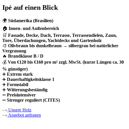
Ipé auf einen Blick
🌍
Südamerika (Brasilien)
🏠
Innen- und Außenbereich
🛒
Fassade, Decke, Dach, Terrasse, Terrassendielen, Zaun,
Tore, Überdachungen, Yachtdecks und Gartenholz
🎨
Olivbraun bis dunkelbraun → silbergrau bei natürlicher
Vergrauung
🔥
Brandklasse B / D
💰
Von €120 bis €160 pro m² zzgl. MwSt. (kurze Längen ca. 30
% günstiger)
➕
Extrem stark
➕
Dauerhaftigkeitsklasse 1
➕
Formstabil
➕
Witterungsbeständig
➖
Preisintensiver
➖
Strenger reguliert (CITES)
Unsere Holz
Angebot anfragen