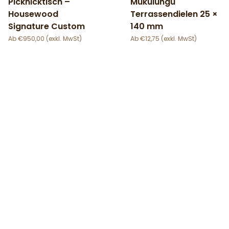
Picknicktisch –
Mukulungu
Housewood
Terrassendielen 25 ×
Signature Custom
140 mm
€
950,00
€
12,75