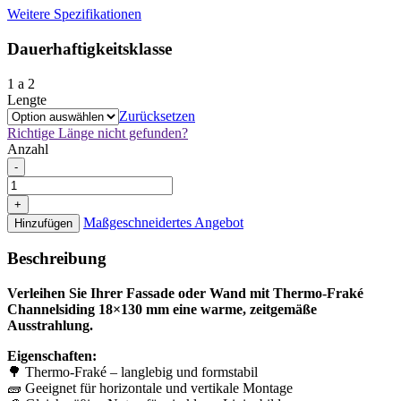
Weitere Spezifikationen
Dauerhaftigkeitsklasse
1 a 2
Lengte
Zurücksetzen
Richtige Länge nicht gefunden?
Anzahl
Thermo
-
Fraké
Channelsiding
+
18x130mm
Maßgeschneidertes Angebot
Hinzufügen
Menge
Beschreibung
Verleihen Sie Ihrer Fassade oder Wand mit Thermo-Fraké
Channelsiding 18×130 mm eine warme, zeitgemäße
Ausstrahlung.
Eigenschaften:
🌳 Thermo-Fraké – langlebig und formstabil
🧱 Geeignet für horizontale und vertikale Montage