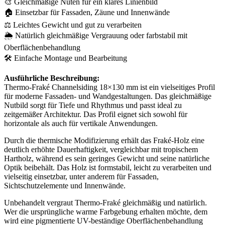
🎨 Gleichmäßige Nuten für ein klares Linienbild
🏠 Einsetzbar für Fassaden, Zäune und Innenwände
⚖️ Leichtes Gewicht und gut zu verarbeiten
🌦️ Natürlich gleichmäßige Vergrauung oder farbstabil mit
Oberflächenbehandlung
🛠️ Einfache Montage und Bearbeitung
Ausführliche Beschreibung:
Thermo-Fraké Channelsiding 18×130 mm ist ein vielseitiges Profil
für moderne Fassaden- und Wandgestaltungen. Das gleichmäßige
Nutbild sorgt für Tiefe und Rhythmus und passt ideal zu
zeitgemäßer Architektur. Das Profil eignet sich sowohl für
horizontale als auch für vertikale Anwendungen.
Durch die thermische Modifizierung erhält das Fraké-Holz eine
deutlich erhöhte Dauerhaftigkeit, vergleichbar mit tropischem
Hartholz, während es sein geringes Gewicht und seine natürliche
Optik beibehält. Das Holz ist formstabil, leicht zu verarbeiten und
vielseitig einsetzbar, unter anderem für Fassaden,
Sichtschutzelemente und Innenwände.
Unbehandelt vergraut Thermo-Fraké gleichmäßig und natürlich.
Wer die ursprüngliche warme Farbgebung erhalten möchte, dem
wird eine pigmentierte UV-beständige Oberflächenbehandlung