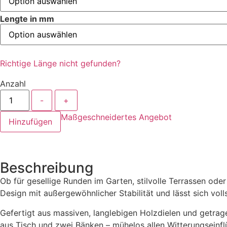
Lengte in mm
Richtige Länge nicht gefunden?
Anzahl
-
+
Maßgeschneidertes Angebot
Hinzufügen
Beschreibung
Ob für gesellige Runden im Garten, stilvolle Terrassen od
Design mit außergewöhnlicher Stabilität und lässt sich vol
Gefertigt aus massiven, langlebigen Holzdielen und getrage
aus Tisch und zwei Bänken – mühelos allen Witterungseinfl