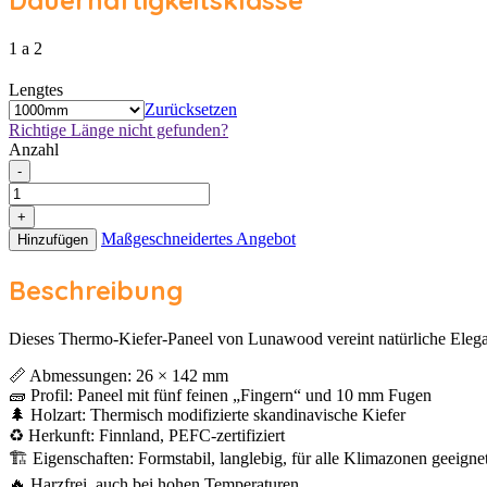
1 a 2
Lengtes
Zurücksetzen
Richtige Länge nicht gefunden?
Anzahl
Lunawood
-
Thermo-
Kiefer
+
Paneel
Maßgeschneidertes Angebot
Hinzufügen
26
×
Beschreibung
142
mm
Menge
Dieses Thermo-Kiefer-Paneel von Lunawood vereint natürliche Eleganz
📏 Abmessungen: 26 × 142 mm
🧱 Profil: Paneel mit fünf feinen „Fingern“ und 10 mm Fugen
🌲 Holzart: Thermisch modifizierte skandinavische Kiefer
♻️ Herkunft: Finnland, PEFC-zertifiziert
🏗 Eigenschaften: Formstabil, langlebig, für alle Klimazonen geeigne
🔥 Harzfrei, auch bei hohen Temperaturen