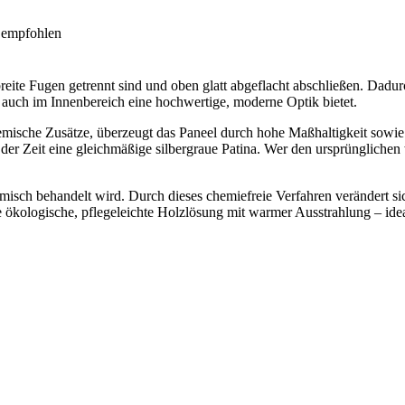
t empfohlen
breite Fugen getrennt sind und oben glatt abgeflacht abschließen. Dadurc
 auch im Innenbereich eine hochwertige, moderne Optik bietet.
chemische Zusätze, überzeugt das Paneel durch hohe Maßhaltigkeit sow
r Zeit eine gleichmäßige silbergraue Patina. Wer den ursprünglichen
isch behandelt wird. Durch dieses chemiefreie Verfahren verändert sich
ne ökologische, pflegeleichte Holzlösung mit warmer Ausstrahlung – ide