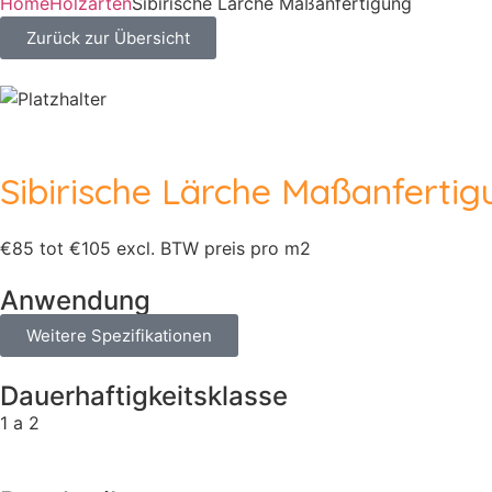
Home
Holzarten
Sibirische Lärche Maßanfertigung
Zurück zur Übersicht
Sibirische Lärche Maßanfertig
€85 tot €105 excl. BTW preis pro m2
Anwendung
Weitere Spezifikationen
Dauerhaftigkeitsklasse
1 a 2