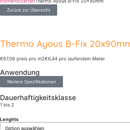
Home
Holzarten
Thermo Ayous B-Fix 20x90mm
Zurück zur Übersicht
Thermo Ayous B-Fix 20x90m
€67,08 preis pro m2
€6,44 pro laufendem Meter
Anwendung
Weitere Spezifikationen
Dauerhaftigkeitsklasse
1 bis 2
Lenghts