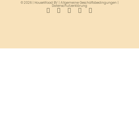
© 2026 | HouseWood BV |
Allgemeine Geschäftsbedingungen
|
Datenschutzerklärung