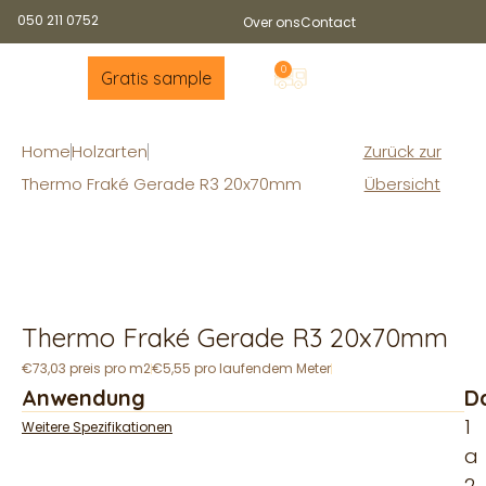
050 211 0752
Over ons
Contact
0
Gratis sample
Home
Holzarten
Zurück zur
Thermo Fraké Gerade R3 20x70mm
Übersicht
Thermo Fraké Gerade R3 20x70mm
€73,03 preis pro m2
€5,55 pro laufendem Meter
Anwendung
D
1
Weitere Spezifikationen
a
2