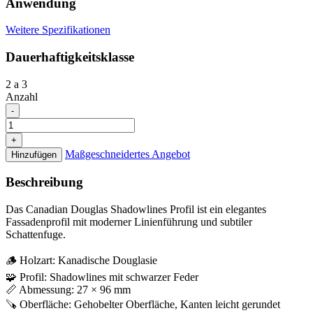
Anwendung
Weitere Spezifikationen
Dauerhaftigkeitsklasse
2 a 3
Anzahl
Kanadische
-
Douglasie
Schattenfugenprofil
+
Menge
Maßgeschneidertes Angebot
Hinzufügen
Beschreibung
Das Canadian Douglas Shadowlines Profil ist ein elegantes
Fassadenprofil mit moderner Linienführung und subtiler
Schattenfuge.
🪵 Holzart: Kanadische Douglasie
🧩 Profil: Shadowlines mit schwarzer Feder
📏 Abmessung: 27 × 96 mm
🪚 Oberfläche: Gehobelter Oberfläche, Kanten leicht gerundet