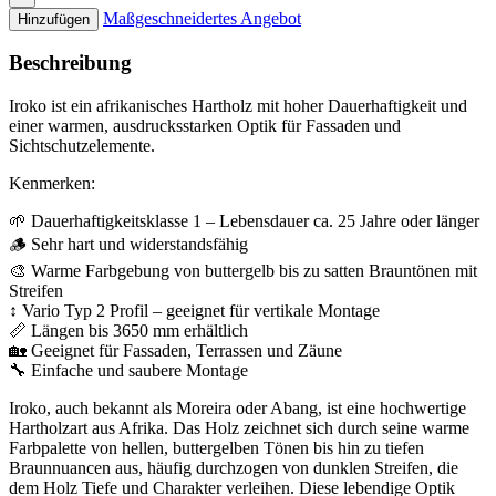
2
Maßgeschneidertes Angebot
Hinzufügen
pro
m
Beschreibung
Menge
Iroko ist ein afrikanisches Hartholz mit hoher Dauerhaftigkeit und
einer warmen, ausdrucksstarken Optik für Fassaden und
Sichtschutzelemente.
Kenmerken:
🌱 Dauerhaftigkeitsklasse 1 – Lebensdauer ca. 25 Jahre oder länger
🪵 Sehr hart und widerstandsfähig
🎨 Warme Farbgebung von buttergelb bis zu satten Brauntönen mit
Streifen
↕️ Vario Typ 2 Profil – geeignet für vertikale Montage
📏 Längen bis 3650 mm erhältlich
🏡 Geeignet für Fassaden, Terrassen und Zäune
🔧 Einfache und saubere Montage
Iroko, auch bekannt als Moreira oder Abang, ist eine hochwertige
Hartholzart aus Afrika. Das Holz zeichnet sich durch seine warme
Farbpalette von hellen, buttergelben Tönen bis hin zu tiefen
Braunnuancen aus, häufig durchzogen von dunklen Streifen, die
dem Holz Tiefe und Charakter verleihen. Diese lebendige Optik