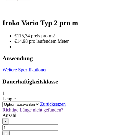
Iroko Vario Typ 2 pro m
€115,34 preis pro m2
€14,98 pro laufendem Meter
Anwendung
Weitere Spezifikationen
Dauerhaftigkeitsklasse
1
Lengte
Zurücksetzen
Richtige Länge nicht gefunden?
Anzahl
Iroko
-
Vario
Typ
+