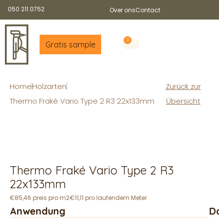
050 211 0752
Over ons
Contact
0
Gratis sample
Home
Holzarten
Zurück zur
Thermo Fraké Vario Type 2 R3 22x133mm
Übersicht
Thermo Fraké Vario Type 2 R3
22x133mm
€85,46 preis pro m2
€11,11 pro laufendem Meter
Anwendung
D