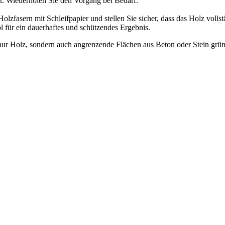
st. Wiederholen Sie den Vorgang bei Bedarf.
lzfasern mit Schleifpapier und stellen Sie sicher, dass das Holz vollstä
 für ein dauerhaftes und schützendes Ergebnis.
ur Holz, sondern auch angrenzende Flächen aus Beton oder Stein gründ